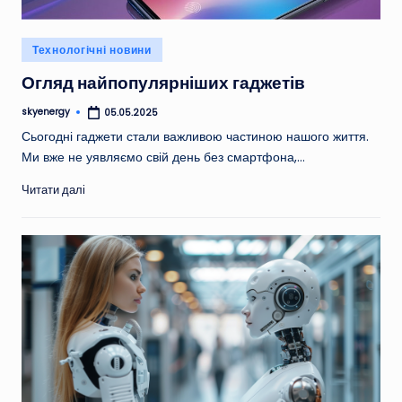
Опубліковано
Технологічні новини
у
Огляд найпопулярніших гаджетів
skyenergy
05.05.2025
Опубліковано
Сьогодні гаджети стали важливою частиною нашого життя.
Ми вже не уявляємо свій день без смартфона,…
Читати далі