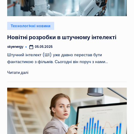
Опубліковано
Технологічні новини
у
Новітні розробки в штучному інтелекті
skyenergy
05.05.2025
Опубліковано
Штучний інтелект (ШІ) уже давно перестав бути
фантастикою з фільмів. Сьогодні він поруч з нами…
Читати далі