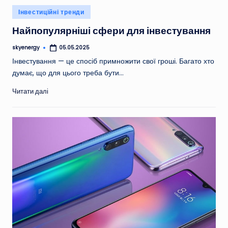
Опубліковано
Інвестиційні тренди
у
Найпопулярніші сфери для інвестування
skyenergy
05.05.2025
Опубліковано
Інвестування — це спосіб примножити свої гроші. Багато хто
думає, що для цього треба бути…
Читати далі