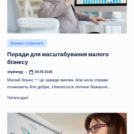
Опубліковано
Бізнес-стратегії
у
Поради для масштабування малого
бізнесу
skyenergy
05.05.2025
Опубліковано
Малий бізнес — це завжди виклик. Але коли справи
починають йти добре, з’являється логічне бажання…
Читати далі