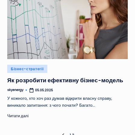
Опубліковано
Бізнес-стратегії
у
Як розробити ефективну бізнес-модель
skyenergy
05.05.2025
Опубліковано
У кожного, хто хоч раз думав відкрити власну справу,
виникало запитання: з чого почати? Багато…
Читати далі