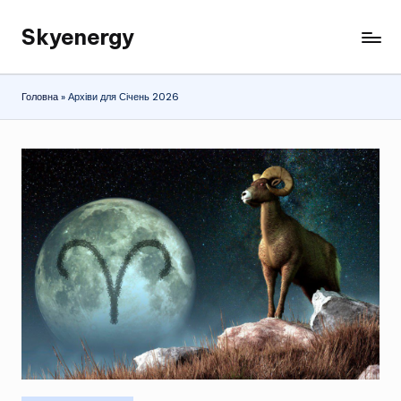
Skyenergy
Перейти
до
вмісту
Головна
»
Архіви для Січень 2026