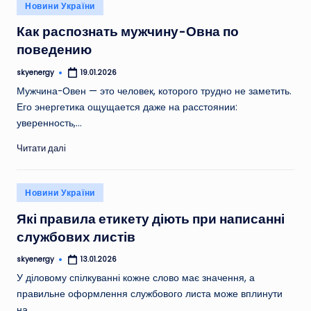
Опубліковано
Новини України
у
Как распознать мужчину-Овна по
поведению
skyenergy
19.01.2026
Опубліковано
Мужчина-Овен — это человек, которого трудно не заметить.
Его энергетика ощущается даже на расстоянии:
уверенность,…
Читати далі
Опубліковано
Новини України
у
Які правила етикету діють при написанні
службових листів
skyenergy
13.01.2026
Опубліковано
У діловому спілкуванні кожне слово має значення, а
правильне оформлення службового листа може вплинути
на…