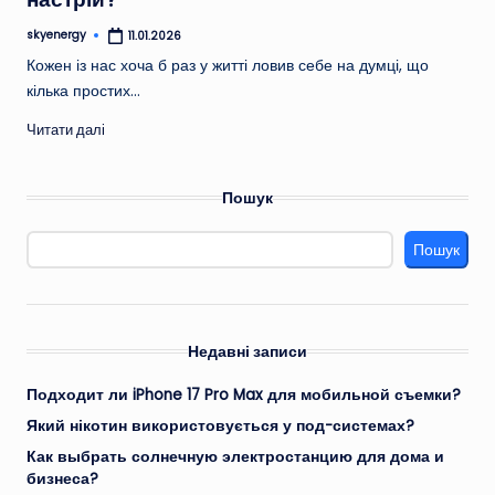
skyenergy
11.01.2026
Опубліковано
Кожен із нас хоча б раз у житті ловив себе на думці, що
кілька простих…
Читати далі
Пошук
Пошук
Недавні записи
Подходит ли iPhone 17 Pro Max для мобильной съемки?
Який нікотин використовується у под-системах?
Как выбрать солнечную электростанцию для дома и
бизнеса?