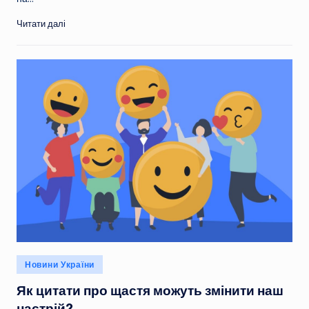
Читати далі
Опубліковано
Новини України
у
Як цитати про щастя можуть змінити наш
настрій?