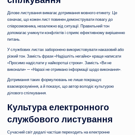
Ділове листування вимагає дотримання мовного етикету. Це
означає, що кожен лист повинен демонструвати повагу до
співрозмовника, незалежно від ситуації. Правильний тон
допомагає уникнути конфліктів і сприяє ефективному вирішенню
питань.
У службових листах заборонено використовувати наказовий або
різкий тон. Замість фрази «Надішліть негайно» краще написати
«Просимо надіслати у найкоротші строки». Замість «Ви не
виконали» — «Наразі не отримано інформації щодо виконання».
Дотримання таких формулювань не лише покращує
взаєморозуміння, а й показує, що автор володіє культурою
ділового спілкування.
Культура електронного
службового листування
Сучасний світ дедалі частіше переходить на електронне