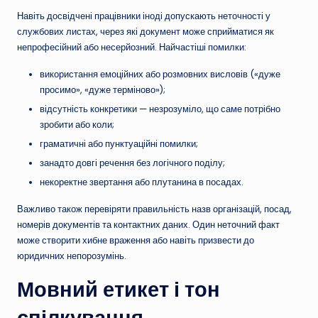
Навіть досвідчені працівники іноді допускають неточності у
службових листах, через які документ може сприйматися як
непрофесійний або несерйозний. Найчастіші помилки:
використання емоційних або розмовних висловів («дуже
просимо», «дуже терміново»);
відсутність конкретики — незрозуміло, що саме потрібно
зробити або коли;
граматичні або пунктуаційні помилки;
занадто довгі речення без логічного поділу;
некоректне звертання або плутанина в посадах.
Важливо також перевіряти правильність назв організацій, посад,
номерів документів та контактних даних. Один неточний факт
може створити хибне враження або навіть призвести до
юридичних непорозумінь.
Мовний етикет і тон
спілкування