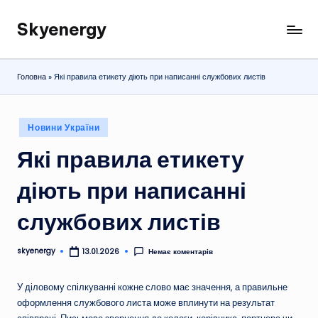
Skyenergy
Перейти
до
вмісту
Головна
»
Які правила етикету діють при написанні службових листів
Опубліковано
Новини України
у
Які правила етикету
діють при написанні
службових листів
skyenergy
Немає коментарів
13.01.2026
Опубліковано
У діловому спілкуванні кожне слово має значення, а правильне
оформлення службового листа може вплинути на результат