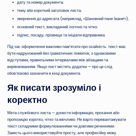
дату та номер документа;
тему або короткий заголовок листа;
звернення до адресата (наприклад, «Шановний пане Іване!»);
основний текст, викладений логічно та чітко;
підпис, посаду, прізвище та ініціали відправника.
Під час оформлення важливо пам’ятати про охайність: текст має
бути надрукований без граматичних помилок, з однаковими
відступами, правильними інтервалами між абзацами та
вирівнюванням. Якщо лист містить додатки — про це слід
обов’язково зазначити в кінці документа.
Як писати зрозуміло і
коректно
Мета службового листа — донести інформацію, прохання або
пропозицію коротко, чітко та ввічливо. Не варто перевантажувати
текст складними формулюваннями чи довгими реченнями.
Замість цього використовуйте просту, але професійну мову.