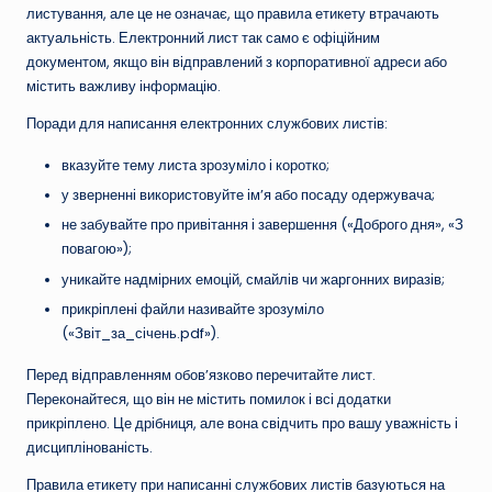
листування, але це не означає, що правила етикету втрачають
актуальність. Електронний лист так само є офіційним
документом, якщо він відправлений з корпоративної адреси або
містить важливу інформацію.
Поради для написання електронних службових листів:
вказуйте тему листа зрозуміло і коротко;
у зверненні використовуйте ім’я або посаду одержувача;
не забувайте про привітання і завершення («Доброго дня», «З
повагою»);
уникайте надмірних емоцій, смайлів чи жаргонних виразів;
прикріплені файли називайте зрозуміло
(«Звіт_за_січень.pdf»).
Перед відправленням обов’язково перечитайте лист.
Переконайтеся, що він не містить помилок і всі додатки
прикріплено. Це дрібниця, але вона свідчить про вашу уважність і
дисциплінованість.
Правила етикету при написанні службових листів базуються на