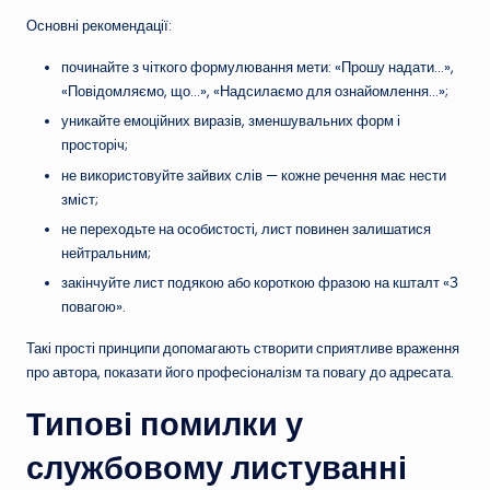
Основні рекомендації:
починайте з чіткого формулювання мети: «Прошу надати…»,
«Повідомляємо, що…», «Надсилаємо для ознайомлення…»;
уникайте емоційних виразів, зменшувальних форм і
просторіч;
не використовуйте зайвих слів — кожне речення має нести
зміст;
не переходьте на особистості, лист повинен залишатися
нейтральним;
закінчуйте лист подякою або короткою фразою на кшталт «З
повагою».
Такі прості принципи допомагають створити сприятливе враження
про автора, показати його професіоналізм та повагу до адресата.
Типові помилки у
службовому листуванні