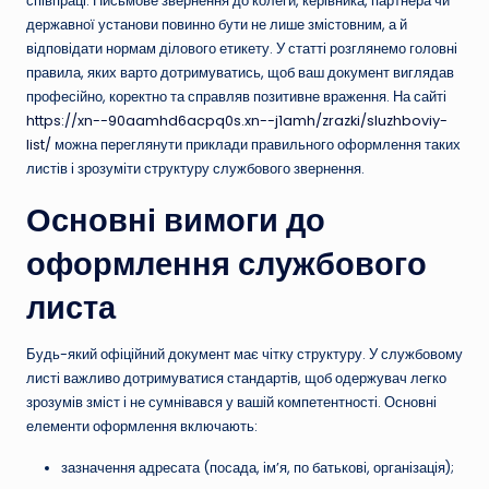
співпраці. Письмове звернення до колеги, керівника, партнера чи
державної установи повинно бути не лише змістовним, а й
відповідати нормам ділового етикету. У статті розглянемо головні
правила, яких варто дотримуватись, щоб ваш документ виглядав
професійно, коректно та справляв позитивне враження. На сайті
https://xn--90aamhd6acpq0s.xn--j1amh/zrazki/sluzhboviy-
list/
можна переглянути приклади правильного оформлення таких
листів і зрозуміти структуру службового звернення.
Основні вимоги до
оформлення службового
листа
Будь-який офіційний документ має чітку структуру. У службовому
листі важливо дотримуватися стандартів, щоб одержувач легко
зрозумів зміст і не сумнівався у вашій компетентності. Основні
елементи оформлення включають:
зазначення адресата (посада, ім’я, по батькові, організація);