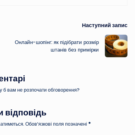
Наступний запис
Онлайн-шопінг: як підібрати розмір
штанів без примірки
ентарі
у б вам не розпочати обговорення?
 відповідь
атиметься.
Обов’язкові поля позначені
*