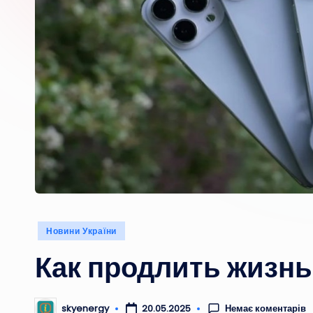
Опубліковано
Новини України
у
Как продлить жизнь
Немає коментарів
skyenergy
20.05.2025
Опубліковано