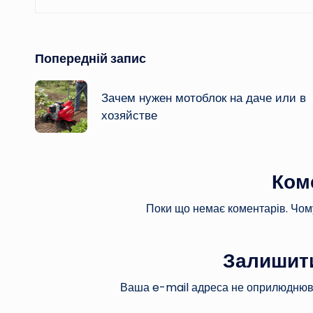
Навігація
Попередній запис
по
Зачем нужен мотоблок на даче или в
хозяйстве
запису
Ком
Поки що немає коментарів. Чом
Залишити
Ваша e-mail адреса не оприлюднюв