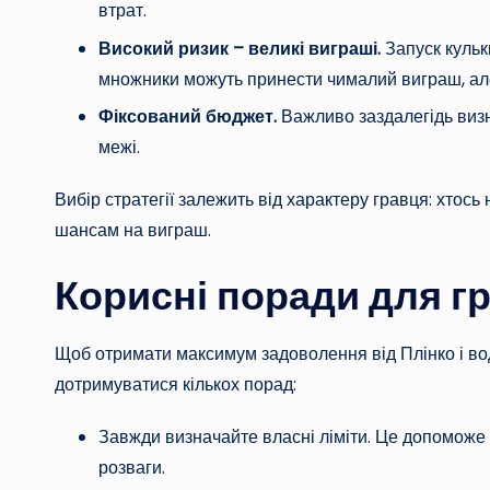
втрат.
Високий ризик – великі виграші.
Запуск кульки
множники можуть принести чималий виграш, але
Фіксований бюджет.
Важливо заздалегідь визнач
межі.
Вибір стратегії залежить від характеру гравця: хтось 
шансам на виграш.
Корисні поради для г
Щоб отримати максимум задоволення від Плінко і во
дотримуватися кількох порад:
Завжди визначайте власні ліміти. Це допоможе 
розваги.