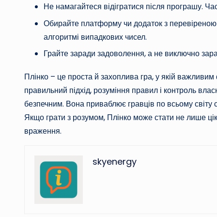
Не намагайтеся відігратися після програшу. Ча
Обирайте платформу чи додаток з перевіреною 
алгоритмі випадкових чисел.
Грайте заради задоволення, а не виключно зар
Плінко – це проста й захоплива гра, у якій важливи
правильний підхід, розуміння правил і контроль вла
безпечним. Вона приваблює гравців по всьому світу 
Якщо грати з розумом, Плінко може стати не лише ці
враження.
skyenergy