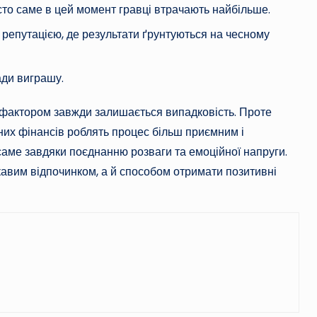
сто саме в цей момент гравці втрачають найбільше.
репутацією, де результати ґрунтуються на чесному
ади виграшу.
м фактором завжди залишається випадковість. Проте
сних фінансів роблять процес більш приємним і
саме завдяки поєднанню розваги та емоційної напруги.
кавим відпочинком, а й способом отримати позитивні