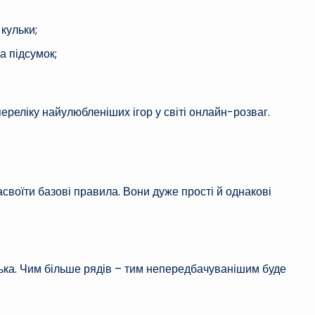
кульки;
а підсумок;
реліку найулюбленіших ігор у світі онлайн-розваг.
своїти базові правила. Вони дуже прості й однакові
улька. Чим більше рядів – тим непередбачуванішим буде