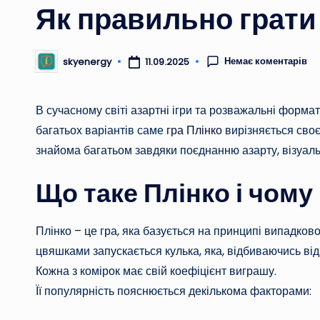
Як правильно грати
Немає коментарів
skyenergy
11.09.2025
Опубліковано
В сучасному світі азартні ігри та розважальні форм
багатьох варіантів саме
гра Плінко
вирізняється сво
знайома багатьом завдяки поєднанню азарту, візуаль
Що таке Плінко і чом
Плінко – це гра, яка базується на принципі випадково
цвяшками запускається кулька, яка, відбиваючись від
Кожна з комірок має свій коефіцієнт виграшу.
Її популярність пояснюється декількома факторами: