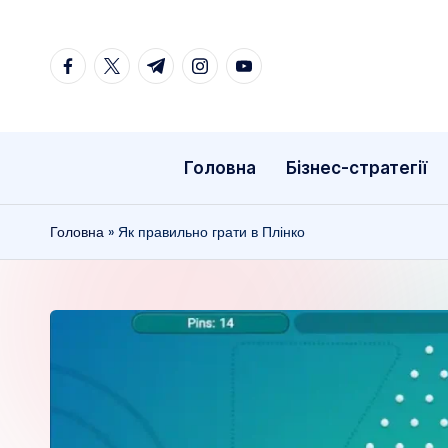
Перейти
facebook.com
twitter.com
t.me
instagram.com
youtube.com
до
вмісту
Головна
Бізнес-стратегії
Головна
»
Як правильно грати в Плінко