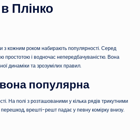
 в Плінко
ати з кожним роком набирають популярності. Серед
єю простотою і водночас непередбачуваністю. Вона
ної динаміки та зрозумілих правил.
у вона популярна
сті. На полі з розташованими у кілька рядів трикутними
 перешкод, врешті-решт падає у певну комірку внизу.