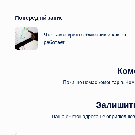
Навігація
Попередній запис
по
Что такое криптообменник и как он
работает
запису
Ком
Поки що немає коментарів. Чом
Залишити
Ваша e-mail адреса не оприлюднюв