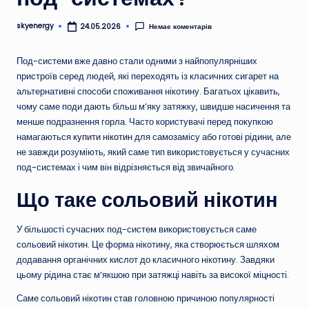
skyenergy
Немає коментарів
24.05.2026
Опубліковано
Под-системи вже давно стали одними з найпопулярніших
пристроїв серед людей, які переходять із класичних сигарет на
альтернативні способи споживання нікотину. Багатьох цікавить,
чому саме поди дають більш м’яку затяжку, швидше насичення та
менше подразнення горла. Часто користувачі перед покупкою
намагаються
купити нікотин
для самозамісу або готові рідини, але
не завжди розуміють, який саме тип використовується у сучасних
под-системах і чим він відрізняється від звичайного.
Що таке сольовий нікотин
У більшості сучасних под-систем використовується саме
сольовий нікотин. Це форма нікотину, яка створюється шляхом
додавання органічних кислот до класичного нікотину. Завдяки
цьому рідина стає м’якшою при затяжці навіть за високої міцності.
Саме сольовий нікотин став головною причиною популярності