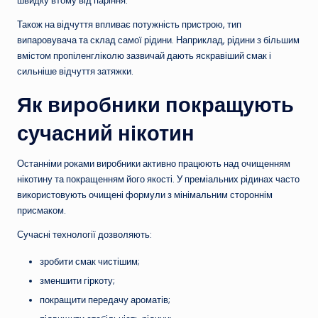
швидку втому від паріння.
Також на відчуття впливає потужність пристрою, тип
випаровувача та склад самої рідини. Наприклад, рідини з більшим
вмістом пропіленгліколю зазвичай дають яскравіший смак і
сильніше відчуття затяжки.
Як виробники покращують
сучасний нікотин
Останніми роками виробники активно працюють над очищенням
нікотину та покращенням його якості. У преміальних рідинах часто
використовують очищені формули з мінімальним стороннім
присмаком.
Сучасні технології дозволяють:
зробити смак чистішим;
зменшити гіркоту;
покращити передачу ароматів;