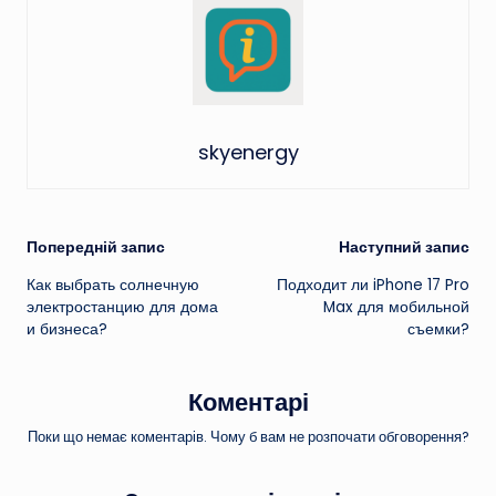
skyenergy
Навігація
Попередній запис
Наступний запис
Как выбрать солнечную
Подходит ли iPhone 17 Pro
по
электростанцию для дома
Max для мобильной
и бизнеса?
съемки?
запису
Коментарі
Поки що немає коментарів. Чому б вам не розпочати обговорення?