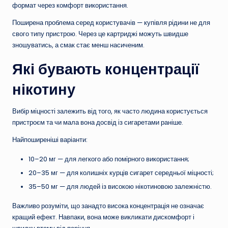
формат через комфорт використання.
Поширена проблема серед користувачів — купівля рідини не для
свого типу пристрою. Через це картриджі можуть швидше
зношуватись, а смак стає менш насиченим.
Які бувають концентрації
нікотину
Вибір міцності залежить від того, як часто людина користується
пристроєм та чи мала вона досвід із сигаретами раніше.
Найпоширеніші варіанти:
10–20 мг — для легкого або помірного використання;
20–35 мг — для колишніх курців сигарет середньої міцності;
35–50 мг — для людей із високою нікотиновою залежністю.
Важливо розуміти, що занадто висока концентрація не означає
кращий ефект. Навпаки, вона може викликати дискомфорт і