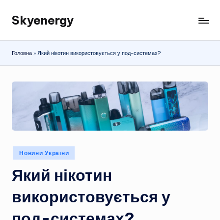
Skyenergy
Перейти
до
вмісту
Головна
»
Який нікотин використовується у под-системах?
Опубліковано
Новини України
у
Який нікотин
використовується у
под-системах?