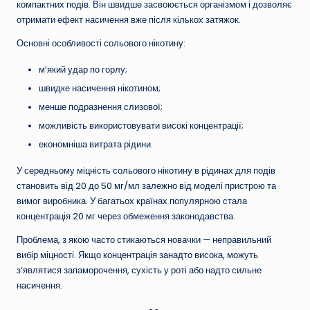
компактних подів. Він швидше засвоюється організмом і дозволяє
отримати ефект насичення вже після кількох затяжок.
Основні особливості сольового нікотину:
м’який удар по горлу;
швидке насичення нікотином;
менше подразнення слизової;
можливість використовувати високі концентрації;
економніша витрата рідини.
У середньому міцність сольового нікотину в рідинах для подів
становить від 20 до 50 мг/мл залежно від моделі пристрою та
вимог виробника. У багатьох країнах популярною стала
концентрація 20 мг через обмеження законодавства.
Проблема, з якою часто стикаються новачки — неправильний
вибір міцності. Якщо концентрація занадто висока, можуть
з’являтися запаморочення, сухість у роті або надто сильне
насичення.