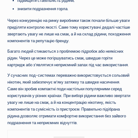
підвищити стабільність рідини;
знизити подразнення горла.
Через конкуренцію на ринку виробники також почали більше уваги
приділяти контролю якості. Саме тому користувачі дедалі частіше
звертають увагу не лише на смак, а й на склад рідини, походження
компонентів та репутацію бренду.
Багато людей стикаються з проблемою підробок або неякісних
рідин. Через це може погіршуватись смак, швидше горіти
картридж або з’являтися неприємний запах під час використання.
У сучасних под-системах переважно використовується сольовий
нікотин, який забезпечує м’яку затяжку та швидке насичення.
Саме він зробив компактні поди настільки популярними серед
користувачів у різних країнах. При виборі рідини важливо звертати
увагу не лише на смак, а й на концентрацію нікотину, якість
компонентів та сумісність із пристроєм. Правильно підібрана
рідина дозволяє отримати комфортне використання без зайвого
подразнення та неприємних відчуттів.