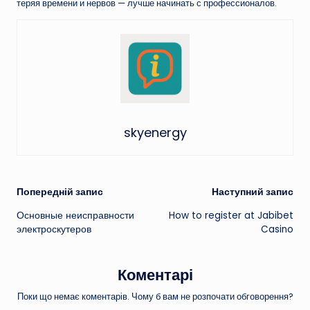
теряя времени и нервов — лучше начинать с профессионалов.
skyenergy
Навігація
Попередній запис
Наступний запис
Основные неисправности
How to register at Jabibet
по
электроскутеров
Casino
запису
Коментарі
Поки що немає коментарів. Чому б вам не розпочати обговорення?