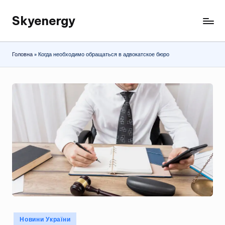
Skyenergy
Перейти
до
вмісту
Головна
»
Когда необходимо обращаться в адвокатское бюро
Опубліковано
Новини України